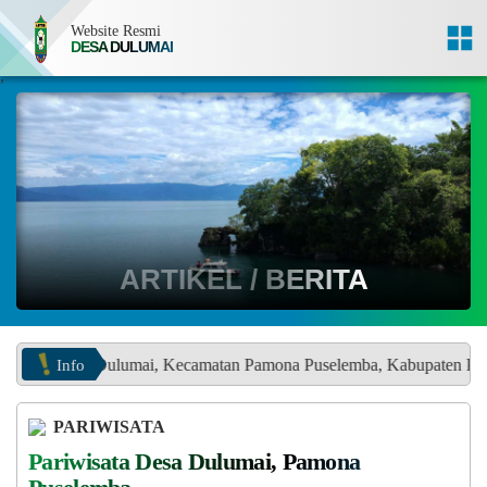
Website Resmi
DESA DULUMAI
,
ARTIKEL / BERITA
Info
Dulumai, Kecamatan Pamona Puselemba, Kabupaten Poso Provinsi Sul
PARIWISATA
Pariwisata Desa Dulumai, Pamona