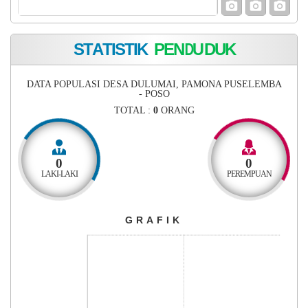
S
T
A
T
I
S
T
I
K
P
E
N
D
U
D
U
K
DATA POPULASI DESA DULUMAI, PAMONA PUSELEMBA
- POSO
TOTAL :
0
ORANG
0
0
LAKI-LAKI
PEREMPUAN
Grafik
GRAFIK
Bar chart with 3 bars.
The chart has 1 X axis displaying categories.
The chart has 1 Y axis displaying Jumlah (Jiwa). Range: -0.5 to 0.5