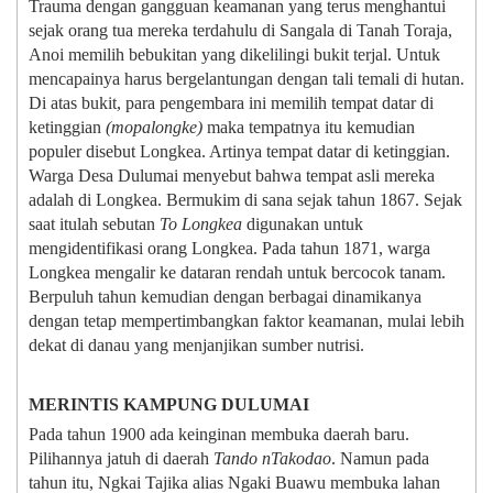
Trauma dengan gangguan keamanan yang terus menghantui
sejak orang tua mereka terdahulu di Sangala di Tanah Toraja,
Anoi memilih bebukitan yang dikelilingi bukit terjal. Untuk
mencapainya harus bergelantungan dengan tali temali di hutan.
Di atas bukit, para pengembara ini memilih tempat datar di
ketinggian
(mopalongke)
maka tempatnya itu kemudian
populer disebut Longkea. Artinya tempat datar di ketinggian.
Warga Desa Dulumai menyebut bahwa tempat asli mereka
adalah di Longkea. Bermukim di sana sejak tahun 1867. Sejak
saat itulah sebutan
To Longkea
digunakan untuk
mengidentifikasi orang Longkea. Pada tahun 1871, warga
Longkea mengalir ke dataran rendah untuk bercocok tanam.
Berpuluh tahun kemudian dengan berbagai dinamikanya
dengan tetap mempertimbangkan faktor keamanan, mulai lebih
dekat di danau yang menjanjikan sumber nutrisi.
MERINTIS KAMPUNG DULUMAI
Pada tahun 1900 ada keinginan membuka daerah baru.
Pilihannya jatuh di daerah
Tando nTakodao
. Namun pada
tahun itu, Ngkai Tajika alias Ngaki Buawu membuka lahan