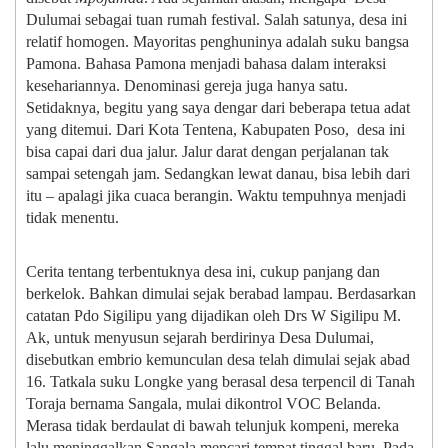
Dulumai sebagai tuan rumah festival. Salah satunya, desa ini
relatif homogen. Mayoritas penghuninya adalah suku bangsa
Pamona. Bahasa Pamona menjadi bahasa dalam interaksi
kesehariannya. Denominasi gereja juga hanya satu.
Setidaknya, begitu yang saya dengar dari beberapa tetua adat
yang ditemui. Dari Kota Tentena, Kabupaten Poso, desa ini
bisa capai dari dua jalur. Jalur darat dengan perjalanan tak
sampai setengah jam. Sedangkan lewat danau, bisa lebih dari
itu – apalagi jika cuaca berangin. Waktu tempuhnya menjadi
tidak menentu.
Cerita tentang terbentuknya desa ini, cukup panjang dan
berkelok. Bahkan dimulai sejak berabad lampau. Berdasarkan
catatan Pdo Sigilipu yang dijadikan oleh Drs W Sigilipu M.
Ak, untuk menyusun sejarah berdirinya Desa Dulumai,
disebutkan embrio kemunculan desa telah dimulai sejak abad
16. Tatkala suku Longke yang berasal desa terpencil di Tanah
Toraja bernama Sangala, mulai dikontrol VOC Belanda.
Merasa tidak berdaulat di bawah telunjuk kompeni, mereka
lalu meninggalkan Sangala mencari tempat tinggal baru. Pada