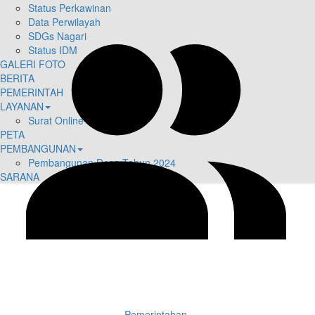
Status Perkawinan
Data Perwilayah
SDGs Nagari
Status IDM
GALERI FOTO
BERITA
PEMERINTAH
LAYANAN
Surat Online
PETA
PEMBANGUNAN
Pembangunan Desa Tahun 2024
SARANA
Pemerintahan