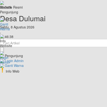
Website Resmi
Statistik
Desa Dulumai
Pengunjung
Desa Dulumai
Kecamatan Pamona Puselemba, Kabupaten Poso
Ganti
Sabtu, 8 Agustus 2026
Provinsi Sulawesi Tengah
Warna
,
22:
46:
39
Info
Website
Pengunjung
Login
Login Admin
Admin
Ganti Warna
Info Web