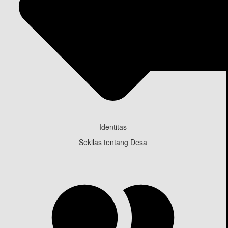
Identitas
Sekilas tentang Desa
Desa Dulumai
Kecamatan Pamona Puselemba, K