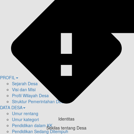
PROFIL
Sejarah Desa
Visi dan Misi
Profil Wilayah Desa
Struktur Pemerintahan Desa
DATA DESA
Umur rentang
Identitas
Umur kategori
Pendidikan dalam KK
Sekilas tentang Desa
Pendidikan Sedang Ditempuh