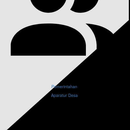
Kode Desa :
7202042010
www.dulumai.desa.id
Untuk Aktivasi Tema
Pusako
Silahkan Hubungi
OpenDesa
Pemerintahan
Aparatur Desa